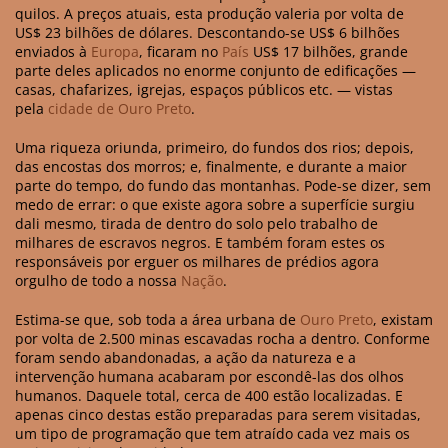
quilos. A preços atuais, esta produção valeria por volta de
US$ 23 bilhões de dólares. Descontando-se US$ 6 bilhões
enviados à
Europa
, ficaram no
País
US$ 17 bilhões, grande
parte deles aplicados no enorme conjunto de edificações —
casas, chafarizes, igrejas, espaços públicos etc. — vistas
pela
cidade de Ouro Preto
.
Uma riqueza oriunda, primeiro, do fundos dos rios; depois,
das encostas dos morros; e, finalmente, e durante a maior
parte do tempo, do fundo das montanhas. Pode-se dizer, sem
medo de errar: o que existe agora sobre a superfície surgiu
dali mesmo, tirada de dentro do solo pelo trabalho de
milhares de escravos negros. E também foram estes os
responsáveis por erguer os milhares de prédios agora
orgulho de todo a nossa
Nação
.
Estima-se que, sob toda a área urbana de
Ouro Preto
, existam
por volta de 2.500 minas escavadas rocha a dentro. Conforme
foram sendo abandonadas, a ação da natureza e a
intervenção humana acabaram por escondê-las dos olhos
humanos. Daquele total, cerca de 400 estão localizadas. E
apenas cinco destas estão preparadas para serem visitadas,
um tipo de programação que tem atraído cada vez mais os