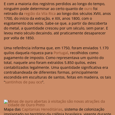
E com a maioria dos registros perdidos ao longo do tempo,
ninguém pode determinar ao certo quanto de
ouro
foi
retirado da
região da Vila Rica
ao longo dos séculos XVIII, anos
1700, do início da extração, e XIX, anos 1800, com o
esgotamento dos veios. Sabe-se que, a partir da descoberta
do metal, a quantidade cresceu por um século, sem parar. E
levou meio século decaindo, até praticamente desaparecer
por volta de 1850.
Uma referência informa que, em 1750, foram enviados 1.170
quilos daquela riqueza para
Portugal
, recolhidos como
pagamento de imposto. Como representava um quinto do
total, naquele ano foram extraídos 5.850 quilos, estes
contabilizados legalmente. Uma quantidade significativa era
contrabandeada de diferentes formas, principalmente
escondida em esculturas de santos, feitas em madeira, os tais
“
santinhos de pau oco
”.
Mapa das
Capitanias Hereditárias
, sistema de colonização
implantado no território da colônia brasileira, vigente durante