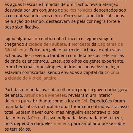
as águas frescas e límpidas de um riacho, teve a atenção
desviada por um conjunto de
seixos rolados
depositados sob
a correnteza ante seus olhos. Com suas superfícies alisadas
pela ação do tempo, destacavam-se pela cor negra forte e
peso significativo.
Jogou algumas no embornal a tiracolo e seguiu viagem,
chegando à
cidade de Taubaté
, a
Nordeste
da
Capitania de
São Vicente
. Entre um gole e outro de cachaça, exibiu seus
achados, descrevendo também com detalhes as referências
de onde os encontrou. Estes, aos olhos de gente experiente,
eram bem mais que simples pedras pesadas. Assim, logo
estavam confiscadas, sendo enviadas à capital da
Colônia
,
a
cidade do Rio de Janeiro
.
Partidas em pedaços, sob o olhar do próprio governador-geral
de então,
Artur de Sá Menezes
, revelaram um interior
de
ouro
puro, brilhante como a luz do
Sol
. Expedições foram
mandadas atrás do local no qual foram encontradas. Fracasso
total! Sabiam haver ouro, mas ninguém encontrava o local
das minas. A
Coroa
ficava indignada. Mas nada podia fazer,
pois dependia daqueles
homens
para ampliar a posse sobre
os territórios.