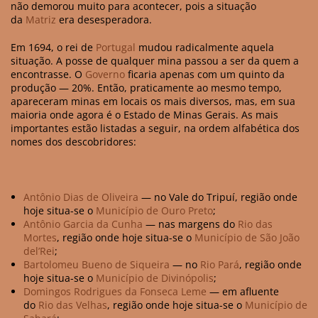
não demorou muito para acontecer, pois a situação
da
Matriz
era desesperadora.
Em 1694, o rei de
Portugal
mudou radicalmente aquela
situação. A posse de qualquer mina passou a ser da quem a
encontrasse. O
Governo
ficaria apenas com um quinto da
produção — 20%. Então, praticamente ao mesmo tempo,
apareceram minas em locais os mais diversos, mas, em sua
maioria onde agora é o Estado de Minas Gerais. As mais
importantes estão listadas a seguir, na ordem alfabética dos
nomes dos descobridores:
Antônio Dias de Oliveira
— no Vale do Tripuí, região onde
hoje situa-se o
Município de Ouro Preto
;
Antônio Garcia da Cunha
— nas margens do
Rio das
Mortes
, região onde hoje situa-se o
Município de São João
del’Rei
;
Bartolomeu Bueno de Siqueira
— no
Rio Pará
, região onde
hoje situa-se o
Município de Divinópolis
;
Domingos Rodrigues da Fonseca Leme
— em afluente
do
Rio das Velhas
, região onde hoje situa-se o
Município de