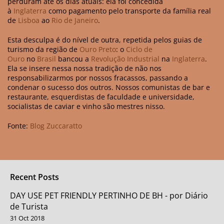
perduram até os dias atuais: ela foi concedida
à
Inglaterra
como pagamento pelo transporte da família real
de
Lisboa
ao
Rio de Janeiro
.
Esta desculpa é do nível de outra, repetida pelos guias de
turismo da região de
Ouro Preto
: o
Ciclo de
Ouro
no
Brasil
bancou a
Revolução Industrial
na
Inglaterra
.
Ela se insere nessa nossa tradição de não nos
responsabilizarmos por nossos fracassos, passando a
condenar o sucesso dos outros. Nossos comunistas de bar e
restaurante, esquerdistas de faculdade e universidade,
socialistas de caviar e vinho são mestres nisso.
Fonte:
Blog Zuccaratto
Recent Posts
DAY USE PET FRIENDLY PERTINHO DE BH - por Diário
de Turista
31 Oct 2018