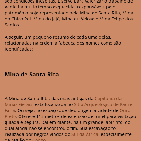
sob condições inóspitas. E serve para valorizar o trabalho de
gente há muito tempo esquecida, responsáveis pelo
patrimônio hoje representado pela Mina de Santa Rita, Mina
do Chico Rei, Mina do Jejé, Mina du Veloso e Mina Felipe dos
Santos.
A seguir, um pequeno resumo de cada uma delas,
relacionadas na ordem alfabética dos nomes como são
identificadas:
Mina de Santa Rita
A Mina de Santa Rita, das mais antigas da
Capitania das
Minas Gerais
, está localizada no
Sítio Arqueológico de Padre
Faria
. Ou seja: no espaço que deu origem à cidade de
Ouro
Preto
. Oferece 115 metros de extensão de túnel para visitação
guiada e segura. Daí em diante, há um grande labirinto, do
qual ainda não se encontrou o fim. Sua escavação foi
realizada por negros vindos do
Sul da África
, especialmente
da região do
Congo
.