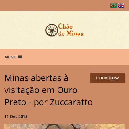
MENU
HOME
Minas abertas à
ROOMS & RATES
BOOK NOW
B
visitação em Ouro
PHOTOS & VIDEOS
B
RESTAURANT
Preto - por Zuccaratto
B
EVENTS
B
OUR CACHAÇA
11 Dec 2015
CONTACT