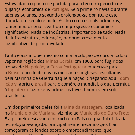
Estava dado o ponto de partida para o terceiro período de
pujança econômica de
Portugal
. Se o primeiro havia durante
apenas 50 anos, o segundo prolongou-se por 100 e este
duraria um século e meio. Assim como os dois primeiros,
também não seria revertido em progresso econômico
significativo. Nada de indústrias, importando-se tudo. Nada
de infraestrutura, educação, nenhum crescimento
significativo de produtividade.
Tanto é assim que, mesmo com a produção de ouro a todo o
vapor na região das
Minas Gerais
, em 1808, para fugir das
tropas de
Napoleão
, a
Coroa Portuguesa
mudou-se para
o
Brasil
a bordo de navios mercantes ingleses, escoltados
pela Marinha de Guerra daquela nação. Chegando aqui,
dom
João VI
abriu o
Brasil
para o comércio mundial, o que permitiu
à
Inglaterra
fazer seus primeiros investimentos em solo
brasileiro.
Um dos primeiros deles foi a
Mina da Passagem
, localizada
no
Município de Mariana
, vizinho ao
Município de Ouro Preto
.
É a primeira escavada em rocha no País na qual foi utilizada
tecnologia avançada, principalmente mecanização. E aí
começaram as lendas sobre o empreendimento, que