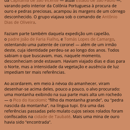
da
Capitania de São Vicente
— atual
Estado de São Paulo
—,
varando pelo interior da Colônia Portuguesa à procura de
ouro e pedras preciosas, acampou às margens de um córrego
desconhecido. O grupo viajava sob o comando de
Antônio
Dias de Oliveira
.
Faziam parte também daquela expedição um capelão,
o
padre João de Faria Fialho
, e
Tomás Lopes de Camargo
,
ostentando uma patente de coronel — além de um irmão
deste, cuja identidade perdeu-se ao longo dos anos. Todos
sabiam o que buscavam, mas, naquele momento,
desconheciam onde estavam. Haviam viajado dias e dias para
o Norte, mas a intensidade da vegetação e ausência de luz
impediam ter mais referências.
Ao acordarem, em meio à névoa do amanhecer, viram
desenhar-se acima deles, pouco a pouco, o alvo procurado:
uma montanha exibindo na sua parte mais alta um rochedo
— o
Pico do Itacolomi
: “filho da montanha grande”, ou “pedra
nascida da montanha”, na língua tupi. Era uma das
referências passadas pelo mulato cujos seixos rolados foram
confiscados na
cidade de Taubaté
. Mais uma mina de ouro
havia sido “encontrada”.