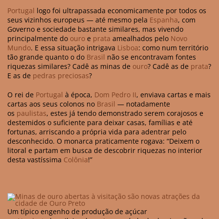
Portugal
logo foi ultrapassada economicamente por todos os
seus vizinhos europeus — até mesmo pela
Espanha
, com
Governo e sociedade bastante similares, mas vivendo
principalmente do
ouro
e
prata
amealhados pelo
Novo
Mundo
. E essa situação intrigava
Lisboa
: como num território
tão grande quanto o do
Brasil
não se encontravam fontes
riquezas similares? Cadê as minas de
ouro
? Cadê as de
prata
?
E as de
pedras preciosas
?
O rei de
Portugal
à época,
Dom Pedro II
, enviava cartas e mais
cartas aos seus colonos no
Brasil
— notadamente
os
paulistas
, estes já tendo demonstrado serem corajosos e
destemidos o suficiente para deixar casas, famílias e até
fortunas, arriscando a própria vida para adentrar pelo
desconhecido. O monarca praticamente rogava: “Deixem o
litoral e partam em busca de descobrir riquezas no interior
desta vastíssima
Colônia
!”
Um típico engenho de produção de açúcar