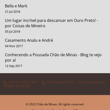
Bella e Mark
21 Jul 2018
Um lugar incrível para descansar em Ouro Preto! -
por Coisas de Mineiro
05 Jul 2018
Casamento Analu e André
04 Nov 2017
Conhecendo a Pousada Chão de Minas - Blog te vejo
por aí
12 Sep 2017
+55 31 3553-1384
+5531988312533
(Call to national
mobile network)
© 2022 Chão de Minas. All rights reserved.